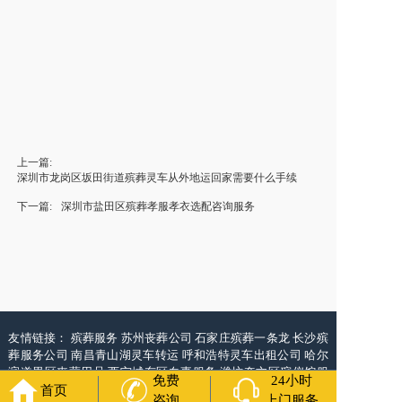
上一篇:
深圳市龙岗区坂田街道殡葬灵车从外地运回家需要什么手续
下一篇:
深圳市盐田区殡葬孝服孝衣选配咨询服务
友情链接：
殡葬服务
苏州丧葬公司
石家庄殡葬一条龙
长沙殡
葬服务公司
南昌青山湖灵车转运
呼和浩特灵车出租公司
哈尔
滨道里区丧葬用品
西宁城东区白事服务
潍坊奎文区殡仪馆服
免费
24小时
务
乳山寿衣店铺
杭州上城区灵堂布置
沈阳浑南区殡葬平台
中
首页
咨询
上门服务