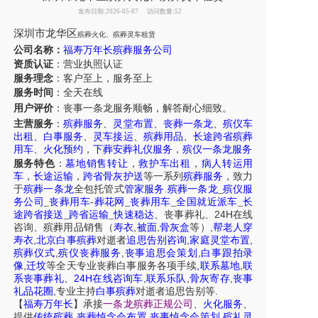
发布日期:2026-05-07
访问数量:52
深圳市龙华区
殡葬火化、殡葬灵车租赁
公司名称：
福寿万年长殡葬服务公司
资质认证
：营业执照认证
服务理念
：客户至上，服务至上
服务时间
：全天在线
用户评价
：丧事一条龙服务
顺畅，解答耐心细致。
主营服务
：
殡葬服务
、
灵堂布置
、
丧葬一条龙
、
殡仪车
出租
、
白事服务
、
灵车接运
、
殡葬用品
、
长途跨省殡葬
用车
、
火化预约
，
下葬安葬礼仪服务
，
殡仪一条龙服务
服务特色
：
墓地销售转让
，
救护车出租
，
病人转运用
车
，
长途运输
，
跨省骨灰护送
等一系列
殡葬服务
，致力
于
殡葬一条龙
全包托管式
管家服务
.
殡葬一条龙
_
殡仪服
务公司
_
丧葬用车
-
葬花网
_
丧葬用车
_
全国就近派车
_
长
24H
途跨省接送
_
跨省运输
_
快速稳达
、
丧事葬礼
、
在线
,
,
,
咨询
、
殡葬
用品销售
（
寿衣
被面
骨灰盒
等）
帮老人穿
,
,
,
寿衣
北京白事殡葬
对逝者
追思告别咨询
家庭灵堂布置
,
,
,
殡葬仪式
殡仪丧葬服务
丧事追思会策划
白事跟拍录
,
,
,
像
迁坟
等
全天
专业丧葬白事服务
各项手续
联系墓地
联
24H
,
,
,
系丧事葬礼
、
在线咨询车
联系乐队
骨灰寄存
丧事
,
.
礼品花圈
专业主持
白事殡葬
对逝者追思告别等
【
福寿万年长
】
承接
一条龙殡葬正规公司
、
火化服务
、
,
,
,
提供
传统殡葬
丧葬悼念会布置
丧事悼念会策划
殡礼灵