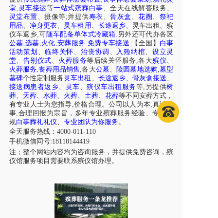
,
堂
灵车接运
等
一站式殡葬白事
、
全天在线解答服务
、
;
灵堂布置
、摄像等
并提供
寿衣
、
骨灰盒
、
花圈
、
祭祀
用品
、
净身更衣
、
灵车租用
、
长途返乡
、
灵车出租
、
殡
,
.
仪车
返乡
可
随车配备单体式冷藏箱
另外还可代办各区
,
,
,
.
.
公墓
选墓
火化
安葬服务
免费专车接送
【全国】
白事
活动策划
、
临终关怀
、
治丧协调
、
入殓纳棺
、
设立灵
堂
、
告别仪式
、
火葬服务
等后续关怀服务,各大
殡仪
、
火葬服务
,
丧葬用品销售
,各大
公墓
、
陵园墓地选购
,
墓型
墓碑
个性定制服务
灵车出租
、
长途返乡
、
骨灰盒接送
、
接送病患者返乡
、
灵车
、
殡仪车出租服务
等,另提供
树
葬
、
天葬
、
水葬
、
火葬
、
土葬
、
花葬
等不同安葬方式，
有专业人士为您指导,价格合理。公司以人为本,真诚做
事,合理回报为宗旨，多年专业殡葬服务经验、专注正
规
白事葬礼礼仪
、
专业团队为你服务
。
全天服务热线：4000-011-110
手机微信同号:18118144419
注；整个网站内容均为咨询服务，并提供免费咨询，殡
仪馆服务项目需要联系殡仪馆办理。