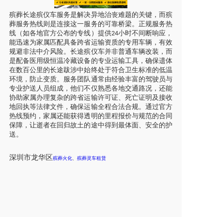
殡葬长途殡仪车服务是解决异地治丧难题的关键，而殡
葬服务热线则是连接这一服务的可靠桥梁。正规服务热
线（如各地官方公布的专线）提供
小时不间断响应，
24
能迅速为家属匹配具备跨省运输资质的专用车辆，有效
规避非法中介风险。长途殡仪车并非普通车辆改装，而
是配备医用级恒温冷藏设备的专业运输工具，确保遗体
在数百公里的长途跋涉中始终处于符合卫生标准的低温
环境，防止变质。服务团队通常由经验丰富的驾驶员与
专业护送人员组成，他们不仅熟悉各地交通路况，还能
协助家属办理复杂的跨省运输许可证、死亡证明及接收
地回执等法律文件，确保运输全程合法合规。通过官方
热线预约，家属还能获得透明的里程报价与规范的合同
保障，让逝者在回归故土的途中得到最体面、安全的护
送。
深圳市龙华区
殡葬火化
、
殡葬灵车租赁