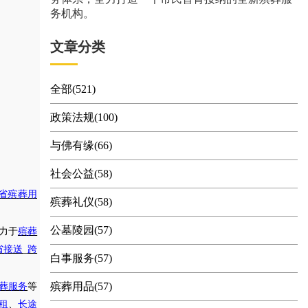
务机构。
文章分类
全部(521)
政策法规(100)
与佛有缘(66)
社会公益(58)
省殡葬用
殡葬礼仪(58)
公墓陵园(57)
力于
殡葬
省接送
_
跨
白事服务(57)
殡葬用品(57)
葬服务
等
租
、
长途