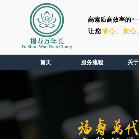
高素质高效率的“
让您
省心、
放心
福寿万年长
Fu Shou Wan Nian Chang
首页
服务流程
关于