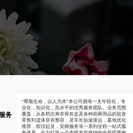
“尊敬生命，以人为本”本公司拥有一支年轻化，专
业化，知识化，高水平的优秀服务团队。业务范围
服务
覆盖：从各档次寿衣骨灰盒及各种殡葬用品的批发
零售到遗体穿衣整容，灵车长短途接运，墓地优化
推荐，殡仪起灵，安葬服务等一系列全程一站式服
务体系，全力打造一个市民首肯接纳的全新殡葬服