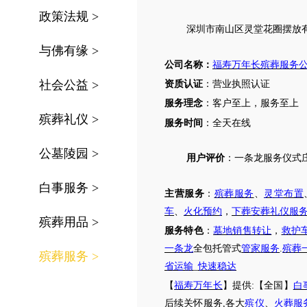
政策法规
>
深圳市南山区
灵堂花圈摆放
与佛有缘
>
公司名称：
福寿万年长殡葬服务
社会公益
>
资质认证
：营业执照认证
服务理念
：客户至上，服务至上
殡葬礼仪
>
服务时间
：全天在线
公墓陵园
>
用户评价
：
一条龙服务仪式
白事服务
>
主营服务
：
殡葬服务
、
灵堂布置
车
、
火化预约
，
下葬安葬礼仪服
殡葬用品
>
服务特色
：
墓地销售转让
，
救护
一条龙
全包托管式
管家服务
.
殡葬
殡葬服务
>
省运输
_
快速稳达
【
福寿万年长
】提供
:【全国】
白
后续关怀服务
,各大
殡仪
、
火葬服