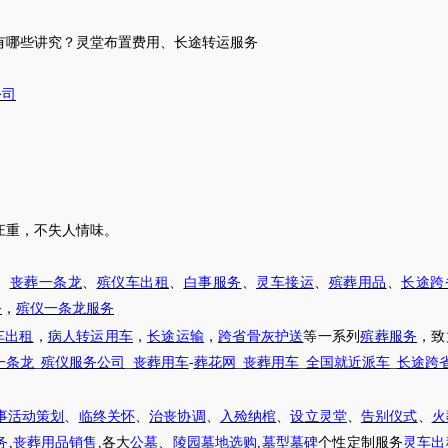
有哪些讲究？灵堂布置
费用
、长途转运
服务
公司
庄重，不失人情味。
、
丧葬一条龙
、
殡仪车出租
、
白事服务
、
灵车接运
、
殡葬用品
、
长途跨
务
，
殡仪一条龙服务
车出租
，
病人转运用车
，
长途运输
，
跨省骨灰护送
等一系列
殡葬服务
，致
一条龙
_
殡仪服务公司
_
丧葬用车
-
葬花网
_
丧葬用车
_
全国就近派车
_
长途跨
事活动策划
、
临终关怀
、
治丧协调
、
入殓纳棺
、
设立灵堂
、
告别仪式
、
火
务
,
丧葬用品销售
,各大
公墓
、
陵园墓地选购
,
墓型墓碑
个性定制服务
灵车出