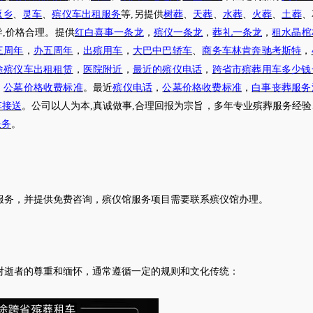
返乡
、
灵车
、
殡仪车出租服务
等
,另提供
树葬
、
天葬
、
水葬
、
火葬
、
土葬
、
导
,价格合理。提供
红白喜事一条龙
，
殡仪一条龙
，
葬礼一条龙
，
租水晶棺
三周年
，
办五周年
，
出殡用车
，
大巴中巴轿车
、
商务车林肯奔驰考斯特
，
途殡仪车出租租赁
，
医院附近
，
最近的殡仪电话
，
跨省市殡葬用车多少钱
，
公墓价格收费标准
。最近
殡仪电话
，
公墓价格收费标准
，
白事丧葬服务
车接送
。公司以人为本
,真诚做事,合理回报为宗旨，多年专业殡葬服务经
服务
。
服务，并提供免费咨询，殡仪馆服务项目需要联系殡仪馆办理
。
对逝者的尊重和缅怀，通常遵循一定的规则和文化传统：