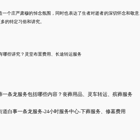
造一个庄严肃穆的悼念氛围，同时也表达了生者对逝者的深切怀念和敬意
更多的特定习俗和讲究。
有哪些讲究
？
灵堂布置
费用
、
长途转运
服务
葬一条龙服务包括哪些内容？丧葬用品、灵车转运、殡葬服务
道白事一条龙服务-24小时服务中心-下葬服务、修墓费用