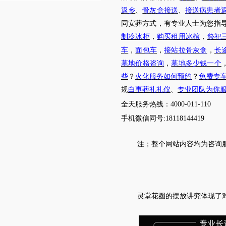
返乡
、
骨灰盒接送
、
接送病患者
同安葬方式，有专业人士为您指
制冷冰柜
，
购买租用冰棺
，
祭祀
车
，
面包车
，
接站拉骨灰盒
，
长
墓地价格咨询
，
墓地多少钱一个
些
？
火化服务如何预约
？
免费专
规
白事葬礼礼仪
、
专业团队为你
全天服务热线
：
4000-011-110
手机微信同号
:18118144419
注；
整个网站内容均为咨询
灵堂花圈的摆放讲究体现了