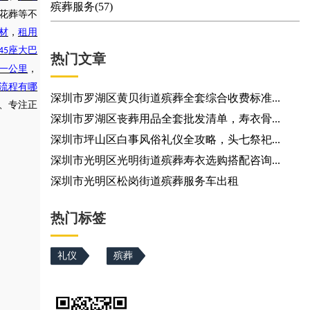
殡葬服务(57)
花葬等不
材
，
租用
座大巴
45
热门文章
一公里
，
流程有哪
深圳市罗湖区黄贝街道殡葬全套综合收费标准...
验、专注正
深圳市罗湖区丧葬用品全套批发清单，寿衣骨...
深圳市坪山区白事风俗礼仪全攻略，头七祭祀...
深圳市光明区光明街道殡葬寿衣选购搭配咨询...
深圳市光明区松岗街道殡葬服务车出租
热门标签
礼仪
殡葬